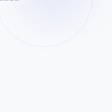
e Potentiel Créatif
ur de contenu, DJ ou producteur de musique,
s moyens d'en faire plus avec l'audio.
sicale
prement la musique de fond pour des remixes ou de
ons.
aoké
pour créer des pistes instrumentales parfaites pour le