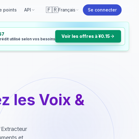
🇫🇷
e points
API
Français
Se connecter
67
Voir les offres à ¥0.15
rédit utilisé selon vos besoins
z les Voix &
'Extracteur
ruments et