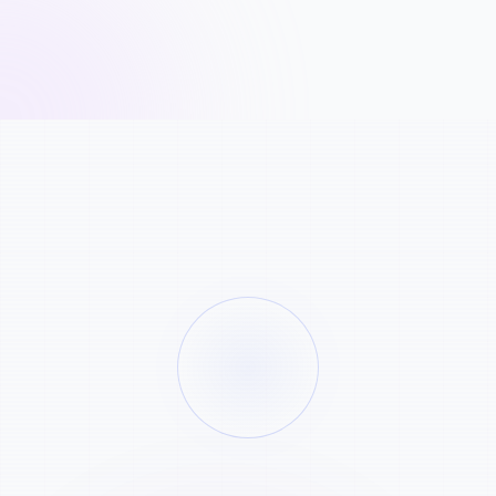
Téléchargez Votre Fichier
STEP
01
Glissez et déposez votre fichier audio ou vidéo, o