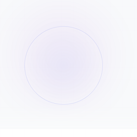
YouTube/TikTok.
Traitement IA
STEP
02
Notre IA analyse la piste et sépare instantanémen
voix.
Téléchargez & Profitez
STEP
03
Écoutez l'aperçu et téléchargez la piste musicale i