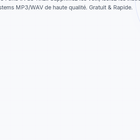
stems MP3/WAV de haute qualité. Gratuit & Rapide.
Libérez Votr
Que vous soyez créate
Yinzi AI vous donne le
Production Mu
Échantillonnez pro
nouvelles compositi
Pistes de Kar
Supprimez les voix 
chant.
Essayez !