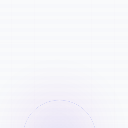
Ontketen Je Creatieve
Potentieel
Of je nu een content creator, DJ of
muziekproducent bent, Yinzi AI stelt je in staat om
meer met audio te doen.
Muziekproductie
Sample achtergrondmuziek netjes voor
remixes of nieuwe composities.