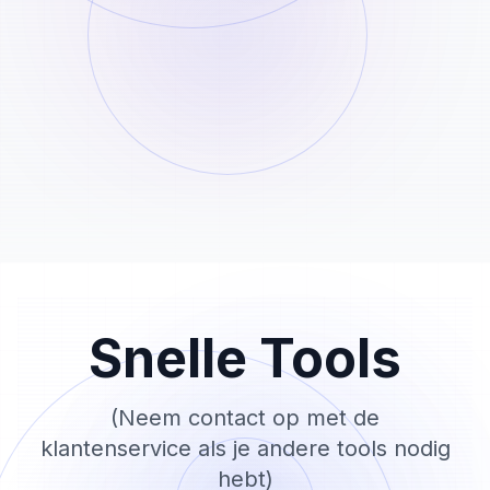
02
Onze AI analyseert de track en scheidt de
achtergrondmuziek direct van de vocalen.
Download & Geniet
STEP
03
Luister naar de preview en download de
geïsoleerde muziektrack in hoge kwaliteit.
Snelle Tools
(Neem contact op met de
klantenservice als je andere tools nodig
hebt)