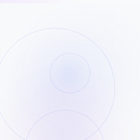
Upload Je Bestand
STEP
01
Sleep je audio- of videobestand erheen,
of plak een link van YouTube/TikTok.
AI Verwerking
STEP