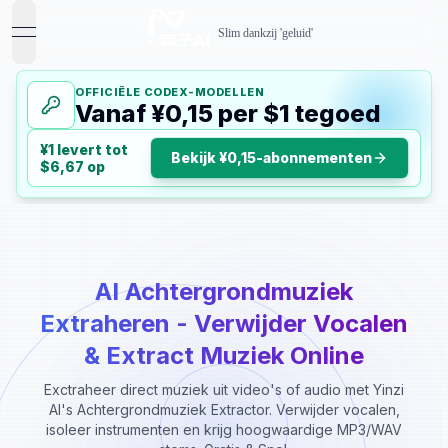
Slim dankzij 'geluid'
open navigation menu
OFFICIËLE CODEX-MODELLEN
Vanaf ¥0,15 per $1 tegoed
¥1 levert tot
Bekijk ¥0,15-abonnementen
$6,67 op
AI Achtergrondmuziek
Extraheren - Verwijder Vocalen
& Extract Muziek Online
Exctraheer direct muziek uit video's of audio met Yinzi
AI's Achtergrondmuziek Extractor. Verwijder vocalen,
isoleer instrumenten en krijg hoogwaardige MP3/WAV