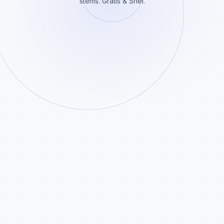
stems. Gratis & Snel.
Plak Deeltekst
Probeer het