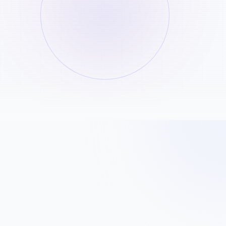
Karaoke Tracks
Verwijder vocalen om perfecte instrumentale
tracks voor zingen te creëren.
Content Creatie
Extraheer BGM uit video's voor je eigen editing
projecten (met respect voor copyright).