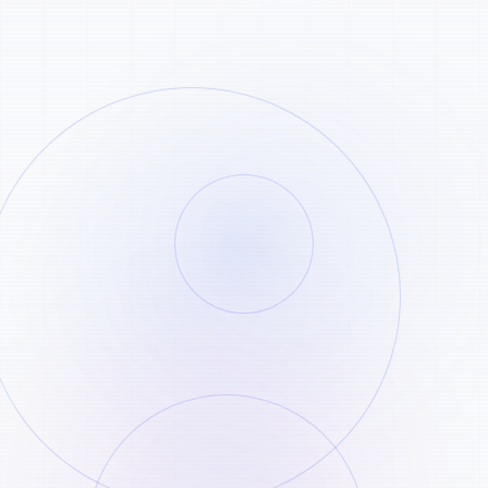
Copy the TikTok share URL
STEP
01
Find the TikTok video, open the share
menu, and copy the public link.
Paste it into the downloader
STEP
02
Insert the link into the field above and start