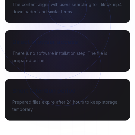
The content aligns with users searching for `tiktok mp4
downloader` and similar terms.
Direct browser access
There is no software installation step. The file is
prepared online.
Short retention period
Prepared files expire after 24 hours to keep storage
temporary.