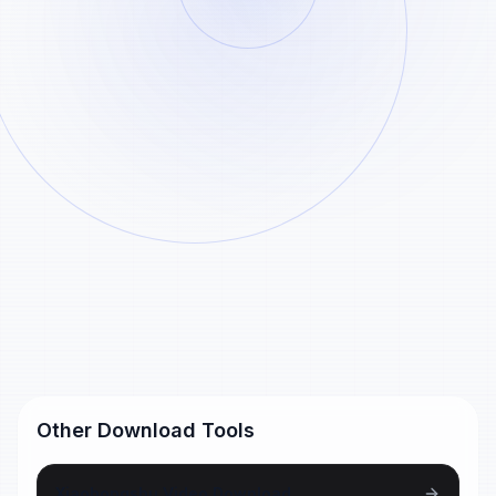
Paste
Analyze
Example TikTok
Processed TikTok files are stored for 24
hours before automatic cleanup.
MP4 inputs
TikTok profile video link
https://www.tiktok.com/@therock/video/6829267836783971589
Short TikTok share link
https://vt.tiktok.com/ZSNExample/
Other Download Tools
Xiaohongshu Video Download