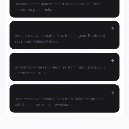
Download Instagram reel and post video files from
supported public links
Instagram Reels Downloader
Generate downloadable files for Instagram Reels and
save them within 24 hours
Pinterest Video Downloader
Download Pinterest video files from `pin.it` and public
Pinterest pin URLs
Pinterest Pin Downloader
Generate downloadable files from Pinterest pin links
with the shared ydt-lp downloader