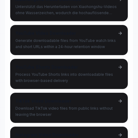
Unterstützt das Herunterladen von Xiaohongshu-Videos
ohne Wasserzeichen, wodurch die hochauflösende
Originalqualität erhalten bleibt
YouTube Video Downloader
Generate downloadable files from YouTube watch links
and short URLs within a 24-hour retention window
YouTube Shorts Downloader
Process YouTube Shorts links into downloadable files
with browser-based delivery
TikTok Video Downloader
Download TikTok video files from public links without
leaving the browser
Instagram Video Downloader