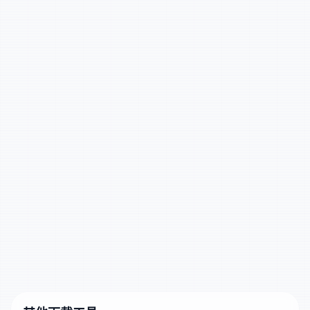
N
支持笔记视频与合集无水印输出
A
保留封面与背景音频，方便二次发布
小红书短链示例
http://xhslink.com/xxxxxx
https://xhslink.com/xxxxxx
xiaohongshu.com 笔记链接
https://www.xiaohongshu.com/explore/xxxxxxxxxxxx
https://www.xiaohongshu.com/board/xxxxxxxxxxxx