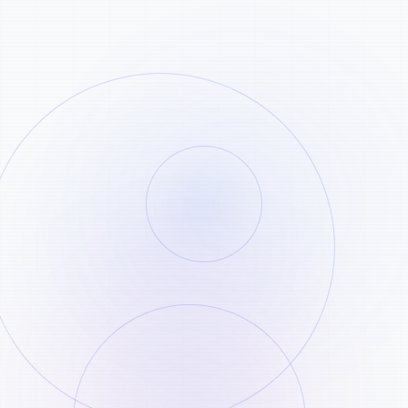
复制链接
STEP
01
打开小红书 APP 或网页版，找到你喜欢的视
频笔记，点击分享并复制链接（支持
xhslink.com 短链或完整链接）。
粘贴链接
STEP
02
将复制的链接粘贴到上方的输入框中，点击“解