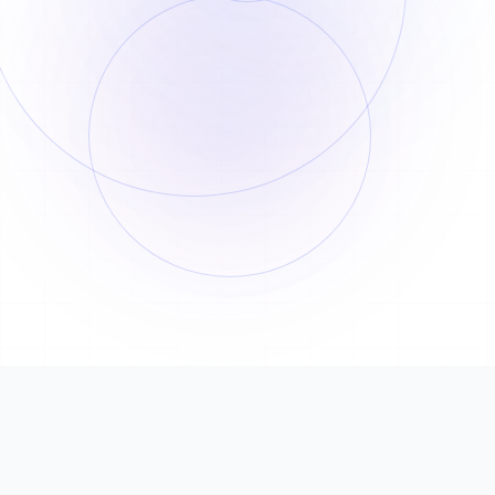
주문 번호
유형
상태
비용
시간
1