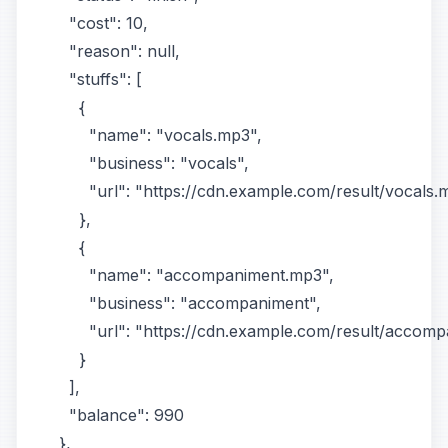
    "cost": 10,

    "reason": null,

    "stuffs": [

      {

        "name": "vocals.mp3",

        "business": "vocals",

        "url": "https://cdn.example.com/result/vocals.
      },

      {

        "name": "accompaniment.mp3",

        "business": "accompaniment",

        "url": "https://cdn.example.com/result/accom
      }

    ],

    "balance": 990

  },
