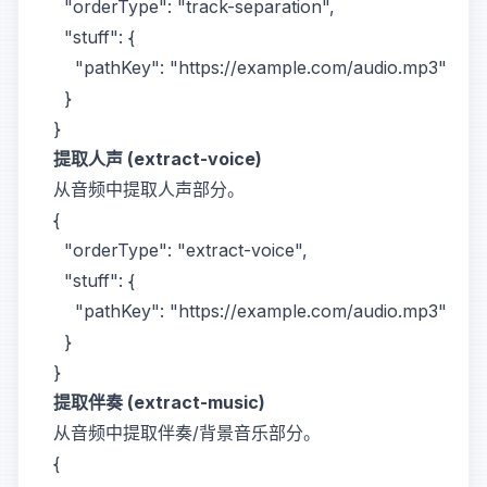
  "orderType": "track-separation",

  "stuff": {

    "pathKey": "https://example.com/audio.mp3"

  }

提取人声 (extract-voice)
从音频中提取人声部分。
{

  "orderType": "extract-voice",

  "stuff": {

    "pathKey": "https://example.com/audio.mp3"

  }

提取伴奏 (extract-music)
从音频中提取伴奏/背景音乐部分。
{
