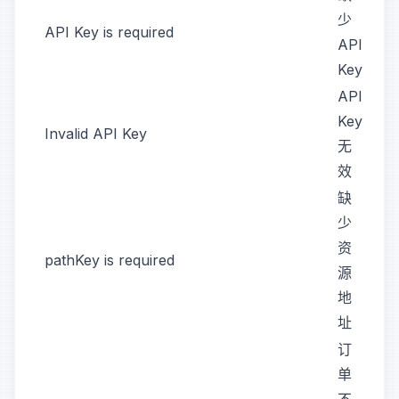
少
API Key is required
API
Key
API
Key
Invalid API Key
无
效
缺
少
资
pathKey is required
源
地
址
订
单