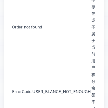
不
存
在
或
Order not found
不
属
于
当
前
用
户
积
分
余
ErrorCode.USER_BLANCE_NOT_ENOUGH
额
不