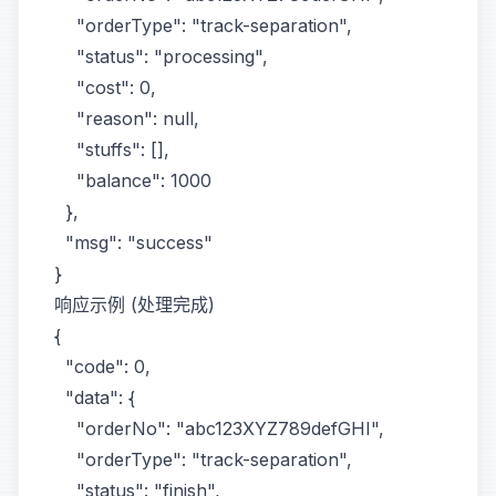
    "orderType": "track-separation",

    "status": "processing",

    "cost": 0,

    "reason": null,

    "stuffs": [],

    "balance": 1000

  },

  "msg": "success"

响应示例 (处理完成)
{

  "code": 0,

  "data": {

    "orderNo": "abc123XYZ789defGHI",

    "orderType": "track-separation",

    "status": "finish",
