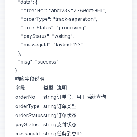
  "data": {

    "orderNo": "abc123XYZ789defGHI",

    "orderType": "track-separation",

    "orderStatus": "processing",

    "payStatus": "waiting",

    "messageId": "task-id-123"

  },

  "msg": "success"

响应字段说明
字段
类型
说明
orderNo
string
订单号，用于后续查询
orderType
string
订单类型
orderStatus
string
订单状态
payStatus
string
支付状态
messageId
string
任务消息ID