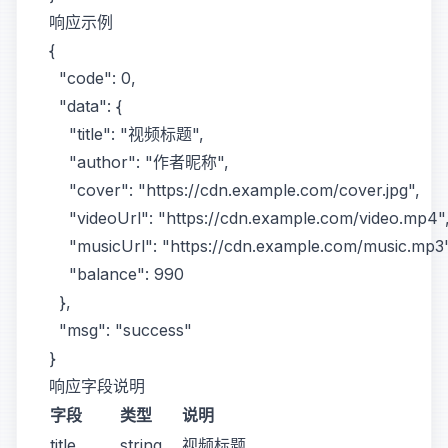
响应示例
{

  "code": 0,

  "data": {

    "title": "视频标题",

    "author": "作者昵称",

    "cover": "https://cdn.example.com/cover.jpg",

    "videoUrl": "https://cdn.example.com/video.mp4",
    "musicUrl": "https://cdn.example.com/music.mp3"
    "balance": 990

  },

  "msg": "success"

响应字段说明
字段
类型
说明
title
string
视频标题