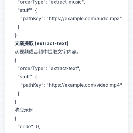
  "orderType": "extract-music",

  "stuff": {

    "pathKey": "https://example.com/audio.mp3"

  }

文案提取 (extract-text)
从视频或音频中提取文字内容。
{

  "orderType": "extract-text",

  "stuff": {

    "pathKey": "https://example.com/video.mp4"

  }

响应示例
{

  "code": 0,
